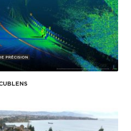
DE PRÉCISION
ECUBLENS
laser scanning. 2. Contrôle de déformation
ons ont…