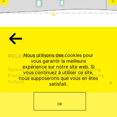
1
2
3
Nous utilisons des cookies pour
RELEVÉS 3D – ASSENS
vous garantir la meilleure
expérience sur notre site web. Si
Relevé 3D par Drone et Laser Scanning.
vous continuez à utiliser ce site,
Etablissement de plans de façades et de
nous supposerons que vous en êtes
toiture.
satisfait.
OK