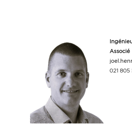
Ingénie
Associé
joel.he
021 805 